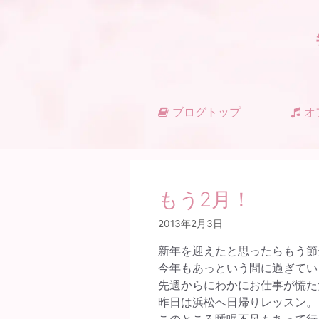
コ
ン
テ
ン
ツ
へ
ス
ブログトップ
オ
キ
ッ
プ
もう2月！
2013年2月3日
新年を迎えたと思ったらもう節
今年もあっという間に過ぎていき
先週からにわかにお仕事が慌た
昨日は浜松へ日帰りレッスン。
このところ睡眠不足もあって行