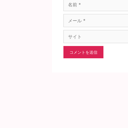
前
メ
ー
ル
サ
イ
ト