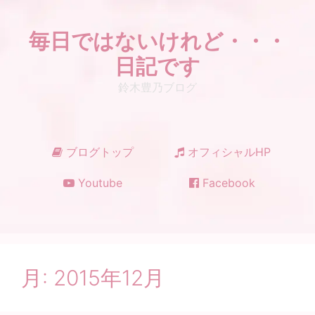
コ
ン
毎日ではないけれど・・・
テ
ン
日記です
ツ
鈴木豊乃ブログ
へ
ス
キ
ッ
ブログトップ
オフィシャルHP
プ
Youtube
Facebook
月:
2015年12月