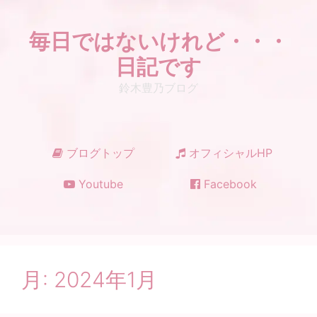
コ
ン
毎日ではないけれど・・・
テ
ン
日記です
ツ
鈴木豊乃ブログ
へ
ス
キ
ッ
ブログトップ
オフィシャルHP
プ
Youtube
Facebook
月:
2024年1月