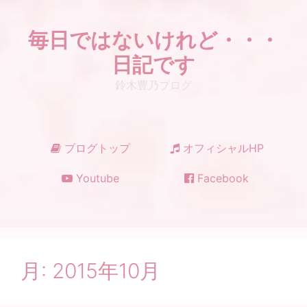
コ
ン
毎日ではないけれど・・・
テ
ン
日記です
ツ
鈴木豊乃ブログ
へ
ス
キ
ッ
ブログトップ
オフィシャルHP
プ
Youtube
Facebook
月:
2015年10月