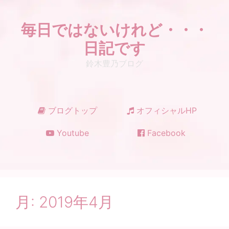
コ
ン
毎日ではないけれど・・・
テ
ン
日記です
ツ
鈴木豊乃ブログ
へ
ス
キ
ッ
ブログトップ
オフィシャルHP
プ
Youtube
Facebook
月:
2019年4月