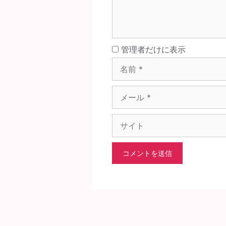
名
管理者だけに表示
前
メ
ー
ル
サ
イ
ト