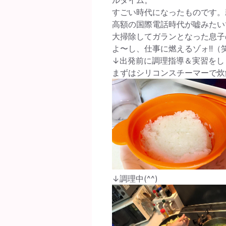
すごい時代になったものです。
高額の国際電話時代が嘘みたい
大掃除してガランとなった息子
よ〜し、仕事に燃えるゾォ!!（
↓出発前に調理指導＆実習をし
まずはシリコンスチーマーで炊
↓調理中(^^)