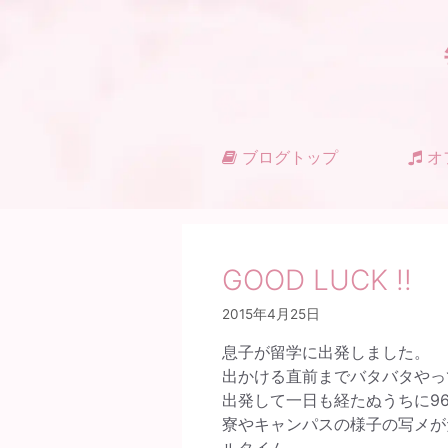
コ
ン
テ
ン
ツ
へ
ス
ブログトップ
オ
キ
ッ
プ
GOOD LUCK !!
2015年4月25日
息子が留学に出発しました。
出かける直前までバタバタやっ
出発して一日も経たぬうちに9
寮やキャンパスの様子の写メが
ルタイム。