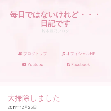
コ
ン
毎日ではないけれど・・・
テ
ン
日記です
ツ
鈴木豊乃ブログ
へ
ス
キ
ッ
ブログトップ
オフィシャルHP
プ
Youtube
Facebook
大掃除しました
2011年12月25日