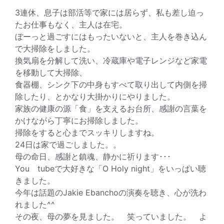
3連休、息子は部活等で家には居らず、私も差し迫っ
たお仕事もなく、主人は在宅。
ぼーっと過ごすにはもったいないと、主人を巻き込ん
で大掃除をしました。
換気扇を分解して洗い、冷蔵庫や電子レンジなど家電
を移動して大掃除、
食器棚、シンク下の中身もすべて取り出して内側を掃
除したり、とかなり大掛かりにやりました。
家族の健康の源「食」を支えるお台所、感謝の言葉を
かけながら丁寧にお掃除しました。
掃除をすると心までスッキリしますね。
24日は家で過ごしました。。
母の命日、感謝と鎮魂、静かに祈ります･･･
You tubeで大好きな「O Holy night」をいっぱい聴
きました。
今年は話題のJakie Ebanchoの演奏を聴き、心が洗わ
れました^^
その夜、母の夢を見ました。 笑っていました。 よ