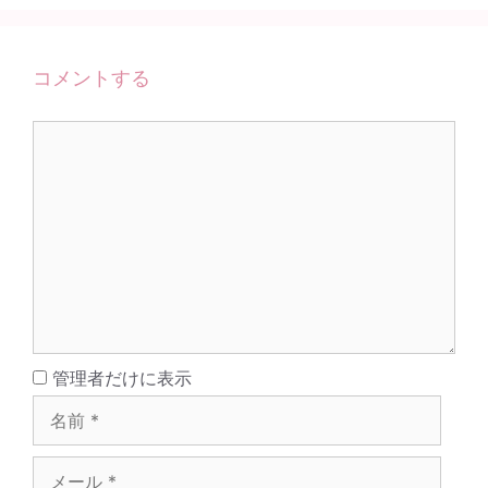
コメントする
コ
メ
ン
ト
名
管理者だけに表示
前
メ