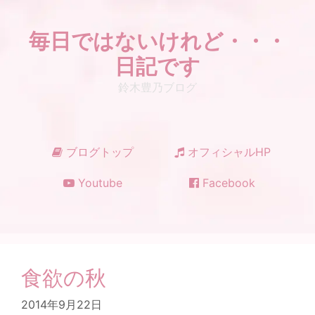
コ
ン
毎日ではないけれど・・・
テ
ン
日記です
ツ
鈴木豊乃ブログ
へ
ス
キ
ッ
ブログトップ
オフィシャルHP
プ
Youtube
Facebook
食欲の秋
2014年9月22日