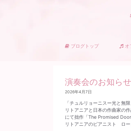
コ
ン
テ
ン
ツ
へ
ス
ブログトップ
オ
キ
ッ
プ
演奏会のお知ら
2026年4月7日
「チュルリョーニスー光と無限
リトアニアと日本の作曲家の作
にて拙作「The Promised D
リトアニアのピアニスト ロー