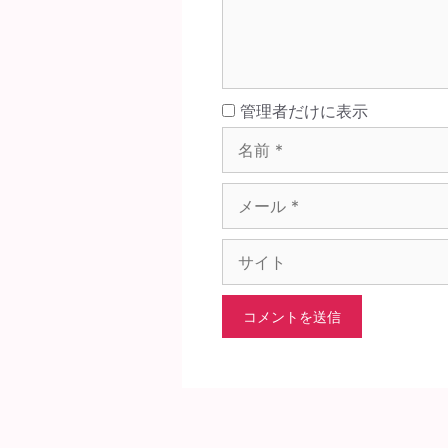
名
管理者だけに表示
前
メ
ー
ル
サ
イ
ト