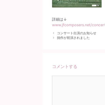
詳細は↓
www.jfcomposers.net/c
コンサート出演のお知らせ
拙作が初演されました
コメントする
コ
メ
ン
ト