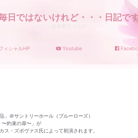
毎日ではないけれど・・・日記で
鈴木豊乃ブログ
フィシャルHP
Youtube
Facebo
せ
品」＠サントリーホール（ブルーローズ）
oor 〜約束の扉〜」が
カス・ズボヴァス氏によって初演されます。