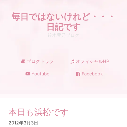
コ
ン
毎日ではないけれど・・・
テ
ン
日記です
ツ
鈴木豊乃ブログ
へ
ス
キ
ッ
ブログトップ
オフィシャルHP
プ
Youtube
Facebook
本日も浜松です
2012年3月3日