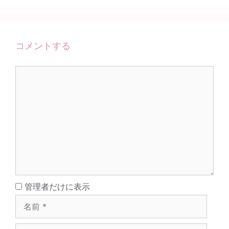
コメントする
コ
メ
ン
ト
名
管理者だけに表示
前