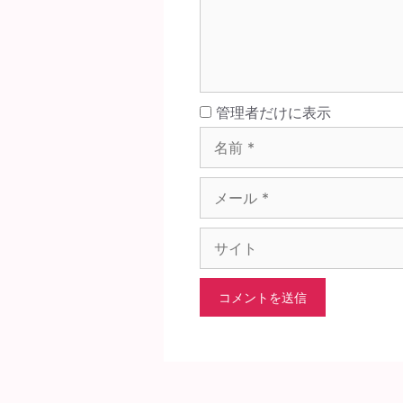
名
管理者だけに表示
前
メ
ー
ル
サ
イ
ト