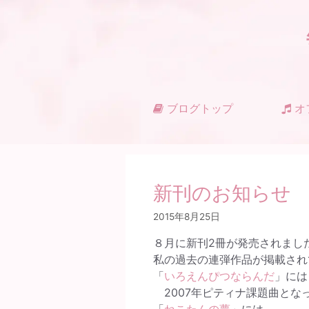
コ
ン
テ
ン
ツ
へ
ス
ブログトップ
オ
キ
ッ
プ
新刊のお知らせ
2015年8月25日
８月に新刊2冊が発売されまし
私の過去の連弾作品が掲載され
「
いろえんぴつならんだ
」には
2007年ピティナ課題曲とな
「
ねこたんの夢
」には