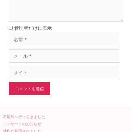
名
管理者だけに表示
前
メ
ー
ル
サ
イ
ト
石垣島へ行ってきました
コンサートのお知らせ
拙作が初演されました