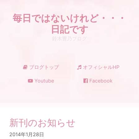
コ
ン
毎日ではないけれど・・・
テ
ン
日記です
ツ
鈴木豊乃ブログ
へ
ス
キ
ッ
ブログトップ
オフィシャルHP
プ
Youtube
Facebook
新刊のお知らせ
2014年1月28日