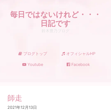
コ
ン
毎日ではないけれど・・・
テ
ン
日記です
ツ
鈴木豊乃ブログ
へ
ス
キ
ッ
ブログトップ
オフィシャルHP
プ
Youtube
Facebook
師走
2021年12月13日