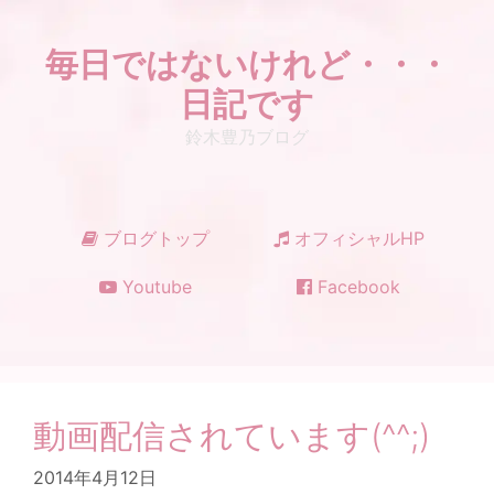
コ
ン
毎日ではないけれど・・・
テ
ン
日記です
ツ
鈴木豊乃ブログ
へ
ス
キ
ッ
ブログトップ
オフィシャルHP
プ
Youtube
Facebook
動画配信されています(^^;)
2014年4月12日