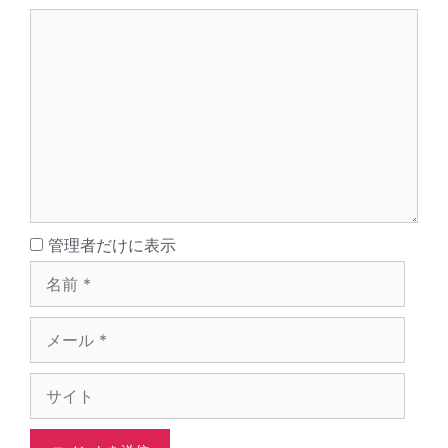
コ
メ
ン
ト
名
管理者だけに表示
前
メ
ー
ル
サ
イ
ト