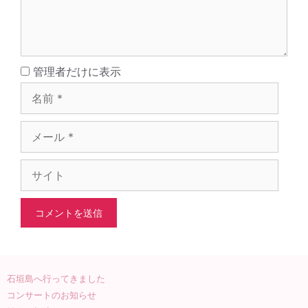
名
管理者だけに表示
前
メ
ー
ル
サ
イ
ト
石垣島へ行ってきました
コンサートのお知らせ