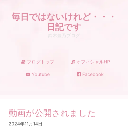
コ
ン
毎日ではないけれど・・・
テ
ン
日記です
ツ
鈴木豊乃ブログ
へ
ス
キ
ッ
ブログトップ
オフィシャルHP
プ
Youtube
Facebook
動画が公開されました
2024年11月14日