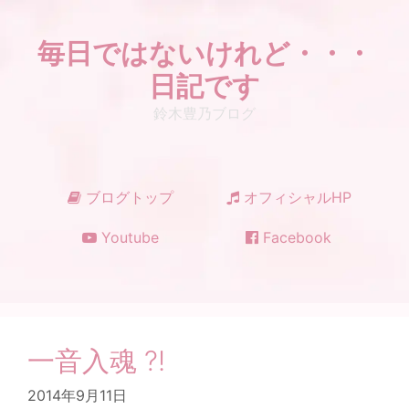
コ
ン
毎日ではないけれど・・・
テ
ン
日記です
ツ
鈴木豊乃ブログ
へ
ス
キ
ッ
ブログトップ
オフィシャルHP
プ
Youtube
Facebook
一音入魂 ?!
2014年9月11日