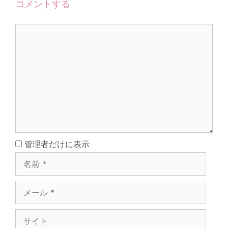
コメントする
コ
メ
ン
ト
名
管理者だけに表示
前
メ
ー
ル
サ
イ