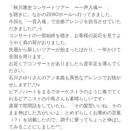
「秋川雅史コンサートツアー 〜一声入魂〜 」
を聴きに、なかのZEROホールへ行ってきました。
今回も「一音入魂」で全曲アレンジを担当させていた
だきました(^_-)
コンサートの一部始終を聴き、お客様の反応を見てよ
うやく肩の荷がおりました。
先週から新しいツアーが始まったばかり、一年かけて
全国を周ります。
お近くでコンサートがありましたら是非足を運んでく
ださい。
石川さゆりさんのアノ名曲も異色なアレンジでお聴か
せします(^_^)v
ピアノパートをまるでオーケストラのように奏でてく
れるピアニストの小島さんも素晴らしいです♪
楽屋で世間話をしていたら、「その髪型いいね、その
まま伸ばした方がいいよ」とめずらしくお褒めの言葉
（？）を頂戴したので、調子に乗ってちょっと伸ばし
てみることにしました^^;