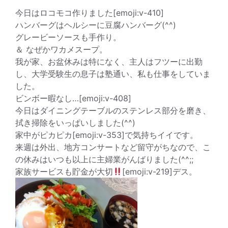
今日はロコモコ作りました[emoji:v-410]
ハンバーグはヘルシーに豆腐ハンバーグ(^^)
グレービーソースも手作り。
＆ なぜかワカメスープ。
我が家、お盆休みは特になく、主人はフツーに出勤
し、大学受験生の息子は塾通い、私も仕事をしていま
した。
ビンボー暇なし…[emoji:v-408]
今日はダイニングテーブルのステンレス部分を磨き、
拭き掃除をいっぱいしました(^^)
家中がピカピカ[emoji:v-353]で気持ちイイです。
来週は外出、地方コンサートなど留守がちなので、こ
の休みはいつも以上に主婦業がんばりました(^^;;
家族サービスも貯金が大切
[emoji:v-219]デス。