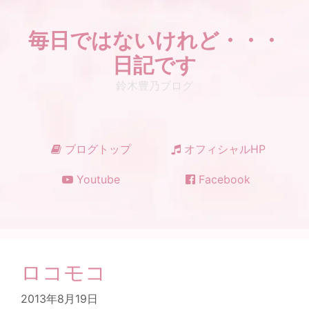
コ
ン
毎日ではないけれど・・・
テ
ン
日記です
ツ
鈴木豊乃ブログ
へ
ス
キ
ッ
ブログトップ
オフィシャルHP
プ
Youtube
Facebook
ロコモコ
2013年8月19日