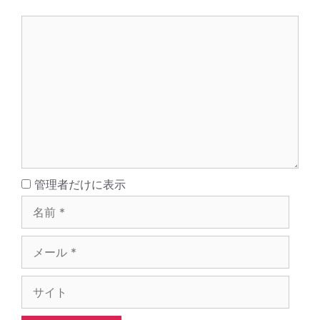
コ
メ
ン
ト
名
管理者だけに表示
前
メ
ー
ル
サ
イ
ト