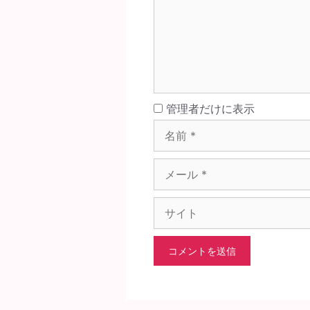
ト
名
管理者だけに表示
前
メ
ー
ル
サ
イ
ト