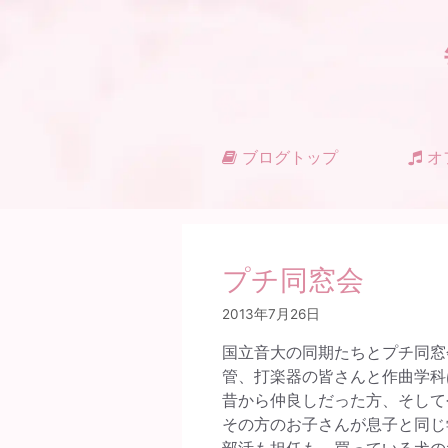
コ
ン
テ
ン
ツ
へ
ス
ブログトップ
オ
キ
ッ
プ
プチ同窓会
2013年7月26日
国立音大の同期たちとプチ同窓
管、打楽器の皆さんと作曲学科
昔から仲良しだった方、そして
その方のお子さんが息子と同じ
部活も担任も、買っている犬の