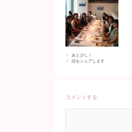
あと少し！
詩をシェアします
コメントする
コ
メ
ン