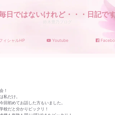
毎日ではないけれど・・・日記で
鈴木豊乃ブログ
フィシャルHP
Youtube
Facebo
会！
は私だけ。
今回初めてお話した方もいました。
学校だと分かりビックリ！
犬種も年齢も同じ(笑)でまたビックリ！