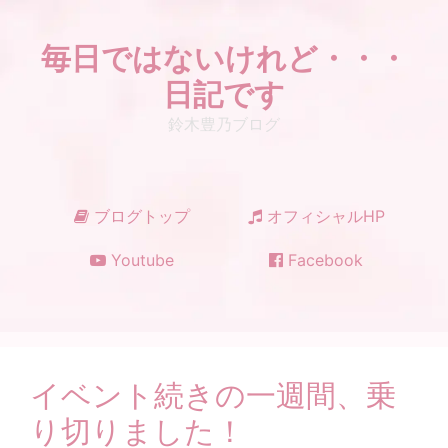
コ
ン
毎日ではないけれど・・・
テ
ン
日記です
ツ
鈴木豊乃ブログ
へ
ス
キ
ッ
ブログトップ
オフィシャルHP
プ
Youtube
Facebook
イベント続きの一週間、乗
り切りました！