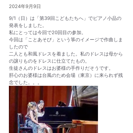
2024年9月9日
9/1（日）は「第39回こどもたちへ」でピアノ小品の
発表をしました。
私にとっては今回で20回目の参加。
今回は「ことあそび」という箏のイメージで作曲しま
したので
二人とも和風ドレスを着ました。私のドレスは母から
の譲りものをドレスに仕立てたもの。
生徒さんのドレスはお婆様の手作りだそうです。
肝心のお婆様は台風のため会場（東京）に来られず残
念でした。。。