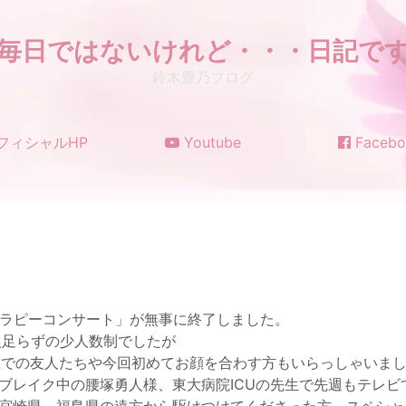
毎日ではないけれど・・・日記で
鈴木豊乃ブログ
フィシャルHP
Youtube
Facebo
ドセラピーコンサート」が無事に終了しました。
人足らずの少人数制でしたが
上での友人たちや今回初めてお顔を合わす方もいらっしゃいま
ブレイク中の腰塚勇人様、東大病院ICUの先生で先週もテレビ
宮崎県、福島県の遠方から駆けつけてくださった方、スペシャ