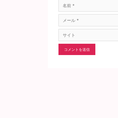
前
メ
ー
ル
サ
イ
ト