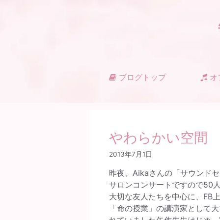
コ
ン
テ
ン
ツ
へ
ス
ブログトップ
オ
キ
ッ
プ
やわらかい空間
2013年7月1日
昨夜、Aikaさんの「サウン
サロンコンサートですので50
大切な友人たちを中心に、FB
「命の授業」の講演家として大
れていました矢作先生はじめ、