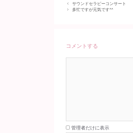
サウンドセラピーコンサート
多忙ですが元気です^^
コメントする
コ
メ
ン
ト
名
管理者だけに表示