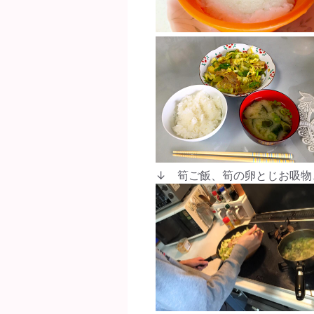
↓ 筍ご飯、筍の卵とじお吸物