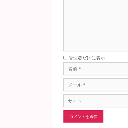
メ
ン
ト
名
管理者だけに表示
前
メ
ー
ル
サ
イ
ト