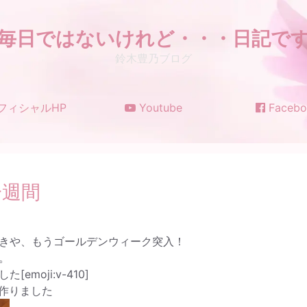
毎日ではないけれど・・・日記で
鈴木豊乃ブログ
フィシャルHP
Youtube
Facebo
一週間
きや、もうゴールデンウィーク突入！
。
moji:v-410]
作りました