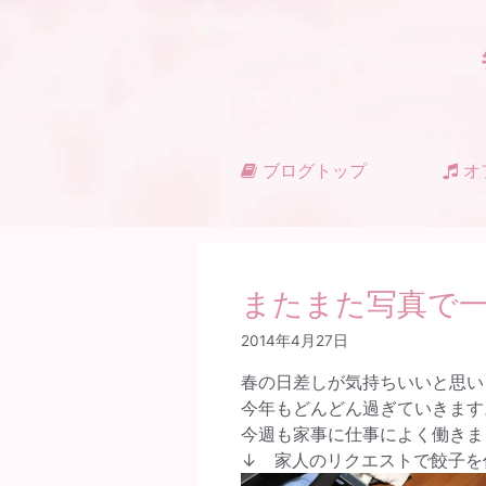
コ
ン
テ
ン
ツ
へ
ス
ブログトップ
オ
キ
ッ
プ
またまた写真で
2014年4月27日
春の日差しが気持ちいいと思い
今年もどんどん過ぎていきます
今週も家事に仕事によく働きました[e
↓ 家人のリクエストで餃子を