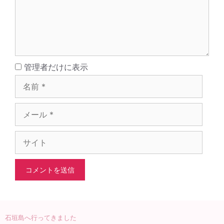
名
管理者だけに表示
前
メ
ー
ル
サ
イ
ト
石垣島へ行ってきました