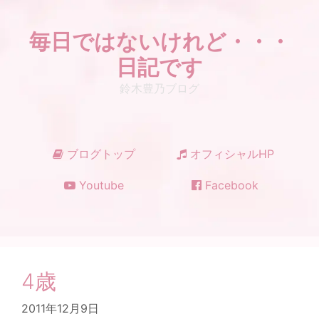
コ
ン
毎日ではないけれど・・・
テ
ン
日記です
ツ
鈴木豊乃ブログ
へ
ス
キ
ッ
ブログトップ
オフィシャルHP
プ
Youtube
Facebook
4歳
2011年12月9日