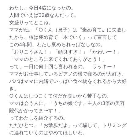
わたし、今日4歳になったの。
人間でいえば32歳なんだって。
女盛りってとこね。
ママがね、「○くん（息子）は〝褒め育て〟に失敗し
たから、桜は褒め育て一本でいく」って宣言して
この4年間、わたし褒められっぱなしなの。
「おりこうさん！」「頭良すぎ！」「かわいー！」
「ママのところに来てくれてありがとう！」
って、一日に何十回も言われるの。 ラッキー！
ママがお仕事しているピアノの横で寝るのが大好き。
パパはママに内緒でいっぱい食べ物をくれるから大好
き。
○くんはしつこくて何だか臭いから苦手なの。
ママは会う人に、「うちの娘です、主人の3倍の美容
院代かかってま〜す！」
ってわたしを紹介するの。
ただひとつ、「お散歩だよ」って騙して、トリミング
に連れていくのはやめてほしいわ。