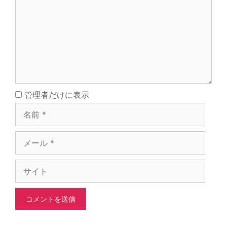
ン
ト
名
管理者だけに表示
前
メ
ー
ル
サ
イ
ト