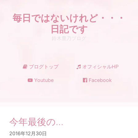
コ
ン
毎日ではないけれど・・・
テ
ン
日記です
ツ
鈴木豊乃ブログ
へ
ス
キ
ッ
ブログトップ
オフィシャルHP
プ
Youtube
Facebook
今年最後の…
2016年12月30日