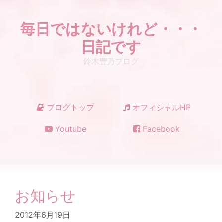
コ
ン
毎日ではないけれど・・・
テ
ン
日記です
ツ
鈴木豊乃ブログ
へ
ス
キ
ッ
ブログトップ
オフィシャルHP
プ
Youtube
Facebook
お知らせ
2012年6月19日