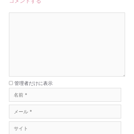
コメントする
コ
メ
ン
ト
名
管理者だけに表示
前
メ
ー
ル
サ
イ