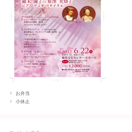
お弁当
小休止